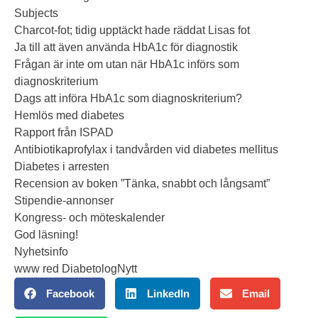
Subjects
Charcot-fot; tidig upptäckt hade räddat Lisas fot
Ja till att även använda HbA1c för diagnostik
Frågan är inte om utan när HbA1c införs som
diagnoskriterium
Dags att införa HbA1c som diagnoskriterium?
Hemlös med diabetes
Rapport från ISPAD
Antibiotikaprofylax i tandvården vid diabetes mellitus
Diabetes i arresten
Recension av boken ”Tänka, snabbt och långsamt”
Stipendie-annonser
Kongress- och möteskalender
God läsning!
Nyhetsinfo
www red DiabetologNytt
Facebook
LinkedIn
Email