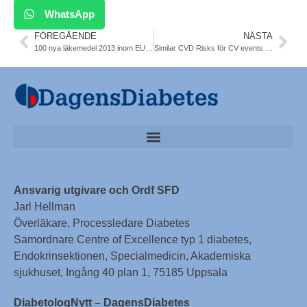
WhatsApp
FÖREGÅENDE
NÄSTA
100 nya läkemedel 2013 inom EU. Temadag 14 maj om horizon scanning och nya läkemedel. Dagens Medicin Symposium.
Similar CVD Risks för CV events and death in Type 2 Diabetics With and Without Angina Symptoms. BARI 2D Study. Am College of Cardiology
Ansvarig utgivare och Ordf SFD
Jarl Hellman
Överläkare, Processledare Diabetes
Samordnare Centre of Excellence typ 1 diabetes,
Endokrinsektionen, Specialmedicin, Akademiska
sjukhuset, Ingång 40 plan 1, 75185 Uppsala
DiabetologNytt – DagensDiabetes