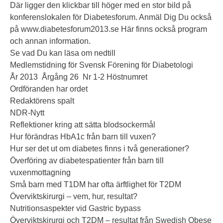
Där ligger den klickbar till höger med en stor bild på
konferenslokalen för Diabetesforum. Anmäl Dig Du också
på www.diabetesforum2013.se Här finns också program
och annan information.
Se vad Du kan läsa om nedtill
Medlemstidning för Svensk Förening för Diabetologi
År 2013 Årgång 26 Nr 1-2 Höstnumret
Ordföranden har ordet
Redaktörens spalt
NDR-Nytt
Reflektioner kring att sätta blodsockermål
Hur förändras HbA1c från barn till vuxen?
Hur ser det ut om diabetes finns i två generationer?
Överföring av diabetespatienter från barn till
vuxenmottagning
Små barn med T1DM har ofta ärftlighet för T2DM
Överviktskirurgi – vem, hur, resultat?
Nutritionsaspekter vid Gastric bypass
Överviktskirurgi och T2DM – resultat från Swedish Obese