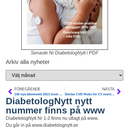
Senaste Nr DiabetologNytt i PDF
Arkiv alla nyheter
FÖREGÅENDE
NÄSTA
100 nya läkemedel 2013 inom EU. Temadag 14 maj om horizon scanning och nya läkemedel. Dagens Medicin Symposium.
Similar CVD Risks för CV events and death in Type 2 Diabetics With and Without Angina Symptoms. BARI 2D Study. Am College of Cardiology
DiabetologNytt nytt
nummer finns på www
DiabetologNytt Nr 1-2 finns nu utlagt på www.
Du går in på www.diabetolognytt.se