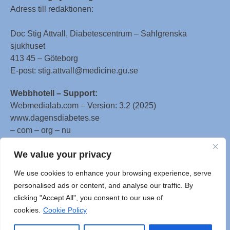
Adress till redaktionen:
Doc Stig Attvall, Diabetescentrum – Sahlgrenska
sjukhuset
413 45 – Göteborg
E-post: stig.attvall@medicine.gu.se
Webbhotell – Support:
Webmedialab.com – Version: 3.2 (2025)
www.dagensdiabetes.se
– com – org – nu
All material on this website
We value your privacy
is protected by copyright, Copyright © 1996-2025 by
We use cookies to enhance your browsing experience, serve
WebMD LLC. This website also contains material
personalised ads or content, and analyse our traffic. By
copyrighted by 3rd parties.
clicking "Accept All", you consent to our use of
cookies.
Cookie Policy