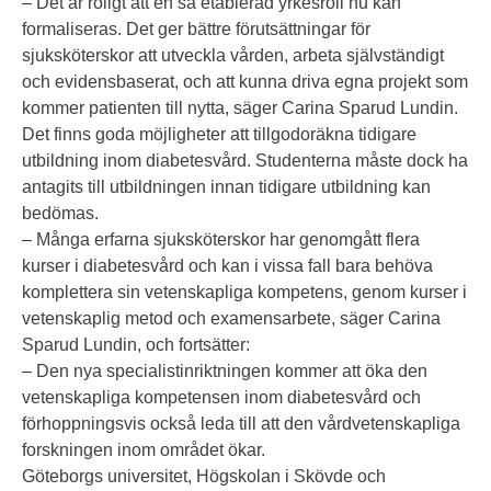
– Det är roligt att en så etablerad yrkesroll nu kan
formaliseras. Det ger bättre förutsättningar för
sjuksköterskor att utveckla vården, arbeta självständigt
och evidensbaserat, och att kunna driva egna projekt som
kommer patienten till nytta, säger Carina Sparud Lundin.
Det finns goda möjligheter att tillgodoräkna tidigare
utbildning inom diabetesvård. Studenterna måste dock ha
antagits till utbildningen innan tidigare utbildning kan
bedömas.
– Många erfarna sjuksköterskor har genomgått flera
kurser i diabetesvård och kan i vissa fall bara behöva
komplettera sin vetenskapliga kompetens, genom kurser i
vetenskaplig metod och examensarbete, säger Carina
Sparud Lundin, och fortsätter:
– Den nya specialistinriktningen kommer att öka den
vetenskapliga kompetensen inom diabetesvård och
förhoppningsvis också leda till att den vårdvetenskapliga
forskningen inom området ökar.
Göteborgs universitet, Högskolan i Skövde och