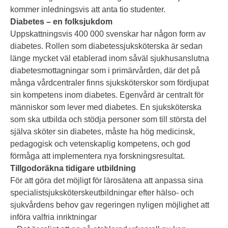
kommer inledningsvis att anta tio studenter.
Diabetes – en folksjukdom
Uppskattningsvis 400 000 svenskar har någon form av
diabetes. Rollen som diabetessjuksköterska är sedan
länge mycket väl etablerad inom såväl sjukhusanslutna
diabetesmottagningar som i primärvården, där det på
många vårdcentraler finns sjuksköterskor som fördjupat
sin kompetens inom diabetes. Egenvård är centralt för
människor som lever med diabetes. En sjuksköterska
som ska utbilda och stödja personer som till största del
själva sköter sin diabetes, måste ha hög medicinsk,
pedagogisk och vetenskaplig kompetens, och god
förmåga att implementera nya forskningsresultat.
Tillgodoräkna tidigare utbildning
För att göra det möjligt för lärosätena att anpassa sina
specialistsjuksköterskeutbildningar efter hälso- och
sjukvårdens behov gav regeringen nyligen möjlighet att
införa valfria inriktningar