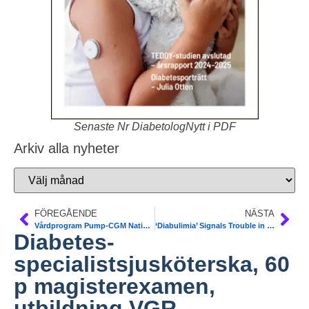
Senaste Nr DiabetologNytt i PDF
Arkiv alla nyheter
FÖREGÅENDE
NÄSTA
Vårdprogram Pump-CGM Nationellt Programråd Diabetes NPR, SKL. Remiss-version till landstingen
‘Diabulimia’ Signals Trouble in Type 1 Diabetes
Diabetes-
specialistsjusköterska, 60
p magisterexamen,
utbildning VGR.