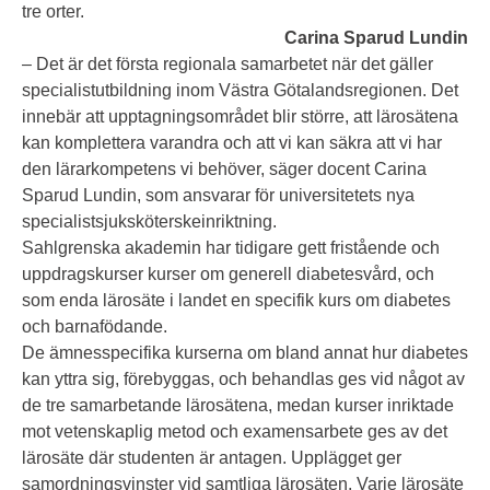
tre orter.
Carina Sparud Lundin
– Det är det första regionala samarbetet när det gäller
specialistutbildning inom Västra Götalandsregionen. Det
innebär att upptagningsområdet blir större, att lärosätena
kan komplettera varandra och att vi kan säkra att vi har
den lärarkompetens vi behöver, säger docent Carina
Sparud Lundin, som ansvarar för universitetets nya
specialistsjuksköterskeinriktning.
Sahlgrenska akademin har tidigare gett fristående och
uppdragskurser kurser om generell diabetesvård, och
som enda lärosäte i landet en specifik kurs om diabetes
och barnafödande.
De ämnesspecifika kurserna om bland annat hur diabetes
kan yttra sig, förebyggas, och behandlas ges vid något av
de tre samarbetande lärosätena, medan kurser inriktade
mot vetenskaplig metod och examensarbete ges av det
lärosäte där studenten är antagen. Upplägget ger
samordningsvinster vid samtliga lärosäten. Varje lärosäte