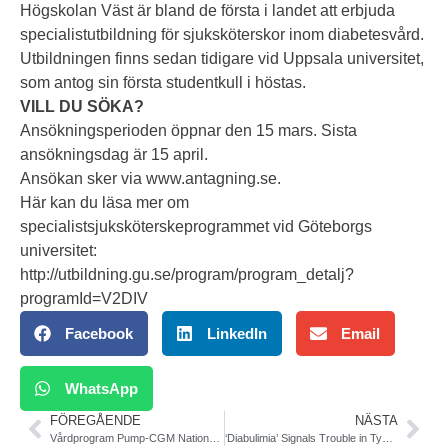
Högskolan Väst är bland de första i landet att erbjuda
specialistutbildning för sjuksköterskor inom diabetesvård.
Utbildningen finns sedan tidigare vid Uppsala universitet,
som antog sin första studentkull i höstas.
VILL DU SÖKA?
Ansökningsperioden öppnar den 15 mars. Sista
ansökningsdag är 15 april.
Ansökan sker via
www.antagning.se.
Här kan du läsa mer om
specialistsjuksköterskeprogrammet vid Göteborgs
universitet:
http://utbildning.gu.se/program/program_detalj?
programId=V2DIV
Facebook
LinkedIn
Email
WhatsApp
FÖREGÅENDE
NÄSTA
Vårdprogram Pump-CGM Nationellt Programråd Diabetes NPR, SKL. Remiss-version till landstingen
‘Diabulimia’ Signals Trouble in Type 1 Diabetes