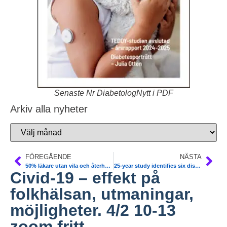
Senaste Nr DiabetologNytt i PDF
Arkiv alla nyheter
FÖREGÅENDE
NÄSTA
50% läkare utan vila och återhämtning. Sv Läkarförb
25-year study identifies six distinct subtypes of pre diabetes. Nature Medicine
Civid-19 – effekt på
folkhälsan, utmaningar,
möjligheter. 4/2 10-13
zoom fritt.