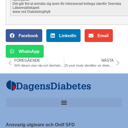
Det går fint at anmäla sig även för intresserad kollega utanför Svenska
Läkaresällskapet.
www red DiabetologNytt
Facebook
LinkedIn
Email
WhatsApp
FÖREGÅENDE
NÄSTA
50% läkare utan vila och återhämtning. Sv Läkarförb
25-year study identifies six distinct subtypes of pre diabetes. Nature Medicine
Ansvarig utgivare och Ordf SFD