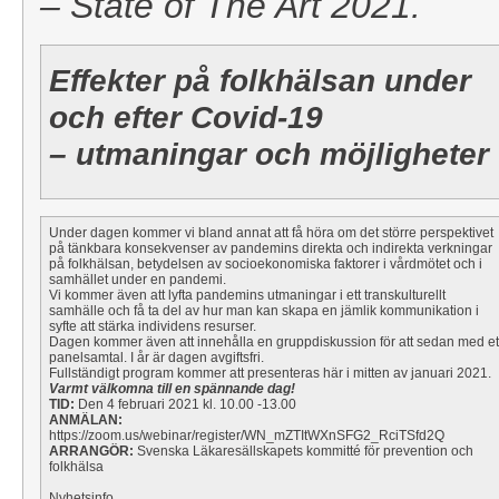
– State of The Art 2021.
Effekter på folkhälsan under
och efter Covid-19
– utmaningar och möjligheter
Under dagen kommer vi bland annat att få höra om det större perspektivet
på tänkbara konsekvenser av pandemins direkta och indirekta verkningar
på folkhälsan, betydelsen av socioekonomiska faktorer i vårdmötet och i
samhället under en pandemi.
Vi kommer även att lyfta pandemins utmaningar i ett transkulturellt
samhälle och få ta del av hur man kan skapa en jämlik kommunikation i
syfte att stärka individens resurser.
Dagen kommer även att innehålla en gruppdiskussion för att sedan med et
panelsamtal. I år är dagen avgiftsfri.
Fullständigt program kommer att presenteras här i mitten av januari 2021.
Varmt välkomna till en spännande dag!
TID:
Den 4 februari 2021 kl. 10.00 -13.00
ANMÄLAN:
https://zoom.us/webinar/register/WN_mZTItWXnSFG2_RciTSfd2Q
ARRANGÖR:
Svenska Läkaresällskapets kommitté för prevention och
folkhälsa
Nyhetsinfo