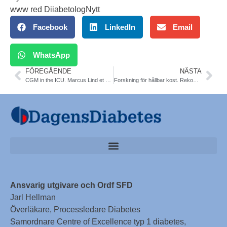
www red DiiabetologNytt
Facebook
LinkedIn
Email
WhatsApp
FÖREGÅENDE
NÄSTA
CGM in the ICU. Marcus Lind et al. DTT
Forskning för hållbar kost. Rekommendation. Lund
Ansvarig utgivare och Ordf SFD
Jarl Hellman
Överläkare, Processledare Diabetes
Samordnare Centre of Excellence typ 1 diabetes,