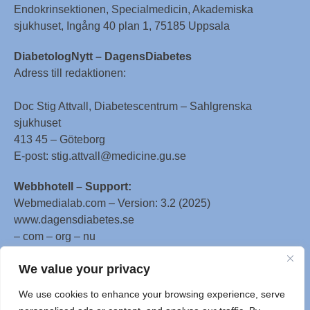
Endokrinsektionen, Specialmedicin, Akademiska
sjukhuset, Ingång 40 plan 1, 75185 Uppsala
DiabetologNytt – DagensDiabetes
Adress till redaktionen:
Doc Stig Attvall, Diabetescentrum – Sahlgrenska
sjukhuset
413 45 – Göteborg
E-post: stig.attvall@medicine.gu.se
Webbhotell – Support:
Webmedialab.com – Version: 3.2 (2025)
www.dagensdiabetes.se
– com – org – nu
All material on this website
We value your privacy
is protected by copyright, Copyright © 1996-2025 by
We use cookies to enhance your browsing experience, serve
WebMD LLC. This website also contains material