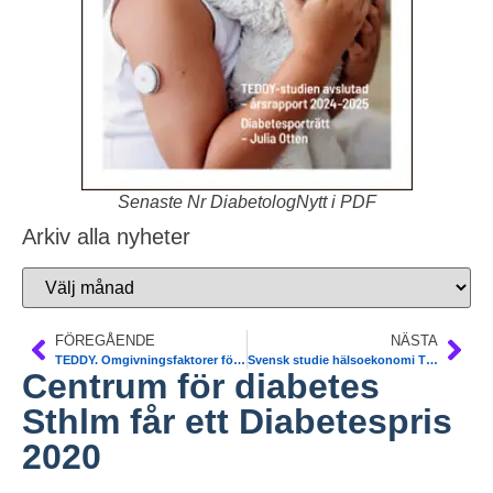
Senaste Nr DiabetologNytt i PDF
Arkiv alla nyheter
FÖREGÅENDE
NÄSTA
TEDDY. Omgivningsfaktorer för autoimmun T1DM och celiaki hos barn. Årsrapport
Svensk studie hälsoekonomi T2DM. PharmacoEconomics
Centrum för diabetes
Sthlm får ett Diabetespris
2020