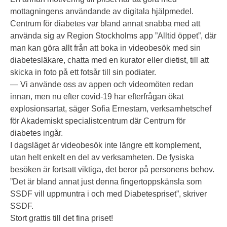
mottagningens användande av digitala hjälpmedel.
Centrum för diabetes var bland annat snabba med att
använda sig av Region Stockholms app ”Alltid öppet”, där
man kan göra allt från att boka in videobesök med sin
diabetesläkare, chatta med en kurator eller dietist, till att
skicka in foto på ett fotsår till sin podiater.
— Vi använde oss av appen och videomöten redan
innan, men nu efter covid-19 har efterfrågan ökat
explosionsartat, säger Sofia Ernestam, verksamhetschef
för Akademiskt specialistcentrum där Centrum för
diabetes ingår.
I dagsläget är videobesök inte längre ett komplement,
utan helt enkelt en del av verksamheten. De fysiska
besöken är fortsatt viktiga, det beror på personens behov.
”Det är bland annat just denna fingertoppskänsla som
SSDF vill uppmuntra i och med Diabetespriset”, skriver
SSDF.
Stort grattis till det fina priset!