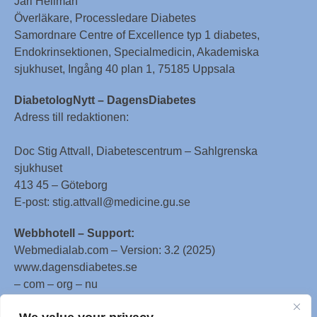
Jarl Hellman
Överläkare, Processledare Diabetes
Samordnare Centre of Excellence typ 1 diabetes,
Endokrinsektionen, Specialmedicin, Akademiska
sjukhuset, Ingång 40 plan 1, 75185 Uppsala
DiabetologNytt – DagensDiabetes
Adress till redaktionen:
Doc Stig Attvall, Diabetescentrum – Sahlgrenska
sjukhuset
413 45 – Göteborg
E-post: stig.attvall@medicine.gu.se
Webbhotell – Support:
Webmedialab.com – Version: 3.2 (2025)
www.dagensdiabetes.se
– com – org – nu
All material on this website