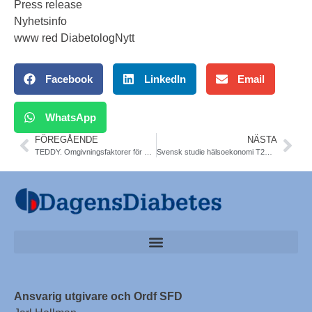
Press release
Nyhetsinfo
www red DiabetologNytt
Facebook
LinkedIn
Email
WhatsApp
FÖREGÅENDE
NÄSTA
TEDDY. Omgivningsfaktorer för autoimmun T1DM och celiaki hos barn. Årsrapport
Svensk studie hälsoekonomi T2DM. PharmacoEconomics
Ansvarig utgivare och Ordf SFD