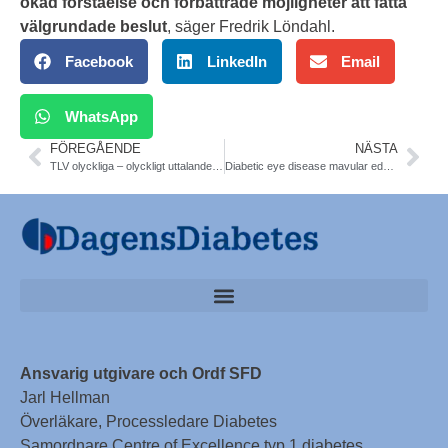
ökad förståelse och förbättrade möjligheter att fatta
välgrundade beslut
, säger Fredrik Löndahl.
Facebook
LinkedIn
Email
WhatsApp
FÖREGÅENDE
NÄSTA
TLV olyckliga – olyckligt uttalande blev olyckligt
Diabetic eye disease mavular edema may be effectively treated with anti-vascular endothelial growth factor medication in patients. Meta-analysis 51 articles. BMJ
Ansvarig utgivare och Ordf SFD
Jarl Hellman
Överläkare, Processledare Diabetes
Samordnare Centre of Excellence typ 1 diabetes,