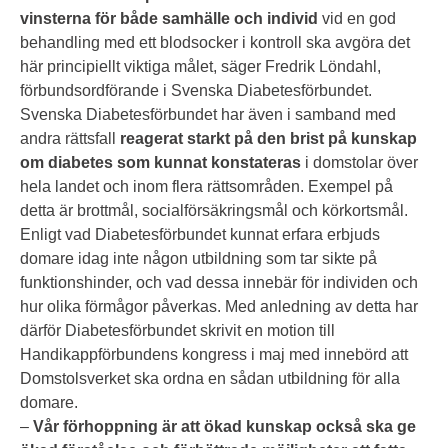
vinsterna för både samhälle och individ
vid en god
behandling med ett blodsocker i kontroll ska avgöra det
här principiellt viktiga målet, säger Fredrik Löndahl,
förbundsordförande i Svenska Diabetesförbundet.
Svenska Diabetesförbundet har även i samband med
andra rättsfall
reagerat starkt på den brist på kunskap
om diabetes som kunnat konstateras
i domstolar över
hela landet och inom flera rättsområden. Exempel på
detta är brottmål, socialförsäkringsmål och körkortsmål.
Enligt vad Diabetesförbundet kunnat erfara erbjuds
domare idag inte någon utbildning som tar sikte på
funktionshinder, och vad dessa innebär för individen och
hur olika förmågor påverkas. Med anledning av detta har
därför Diabetesförbundet skrivit en motion till
Handikappförbundens kongress i maj med innebörd att
Domstolsverket ska ordna en sådan utbildning för alla
domare.
–
Vår förhoppning är att ökad kunskap också ska ge