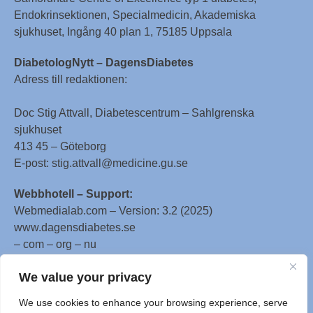
Endokrinsektionen, Specialmedicin, Akademiska
sjukhuset, Ingång 40 plan 1, 75185 Uppsala
DiabetologNytt – DagensDiabetes
Adress till redaktionen:
Doc Stig Attvall, Diabetescentrum – Sahlgrenska
sjukhuset
413 45 – Göteborg
E-post: stig.attvall@medicine.gu.se
Webbhotell – Support:
Webmedialab.com – Version: 3.2 (2025)
www.dagensdiabetes.se
– com – org – nu
All material on this website
We value your privacy
is protected by copyright, Copyright © 1996-2025 by
We use cookies to enhance your browsing experience, serve
WebMD LLC. This website also contains material