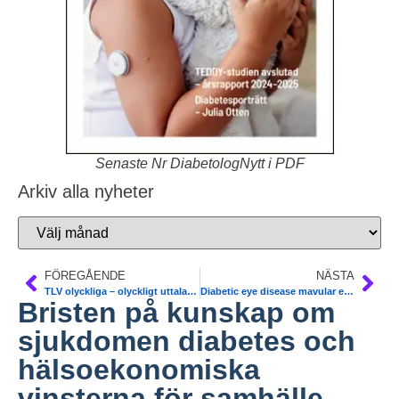
Senaste Nr DiabetologNytt i PDF
Arkiv alla nyheter
FÖREGÅENDE
NÄSTA
TLV olyckliga – olyckligt uttalande blev olyckligt
Diabetic eye disease mavular edema may be effectively treated with anti-vascular endothelial growth factor medication in patients. Meta-analysis 51 articles. BMJ
Bristen på kunskap om
sjukdomen diabetes och
hälsoekonomiska
vinsterna för samhälle