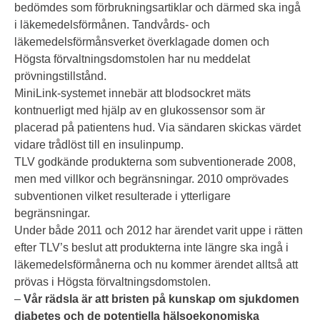
bedömdes som förbrukningsartiklar och därmed ska ingå
i läkemedelsförmånen. Tandvårds- och
läkemedelsförmånsverket överklagade domen och
Högsta förvaltningsdomstolen har nu meddelat
prövningstillstånd.
MiniLink-systemet innebär att blodsockret mäts
kontnuerligt med hjälp av en glukossensor som är
placerad på patientens hud. Via sändaren skickas värdet
vidare trådlöst till en insulinpump.
TLV godkände produkterna som subventionerade 2008,
men med villkor och begränsningar. 2010 omprövades
subventionen vilket resulterade i ytterligare
begränsningar.
Under både 2011 och 2012 har ärendet varit uppe i rätten
efter TLV’s beslut att produkterna inte längre ska ingå i
läkemedelsförmånerna och nu kommer ärendet alltså att
prövas i Högsta förvaltningsdomstolen.
–
Vår rädsla är att bristen på kunskap om sjukdomen
diabetes och de potentiella hälsoekonomiska