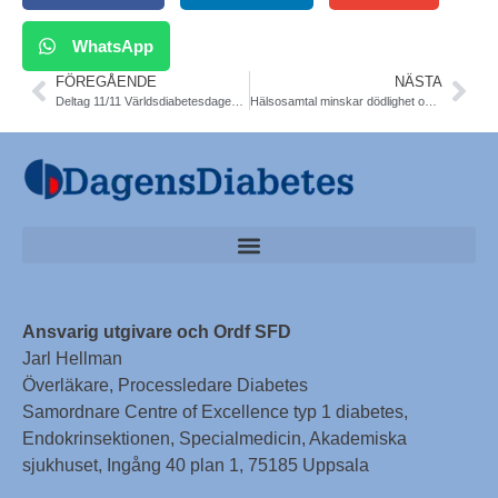
WhatsApp
FÖREGÅENDE
NÄSTA
Deltag 11/11 Världsdiabetesdagen Sthlm utan kostnad
Hälsosamtal minskar dödlighet och stärker skåningarnas hälsa. NPO Levnadsvanor
Ansvarig utgivare och Ordf SFD
Jarl Hellman
Överläkare, Processledare Diabetes
Samordnare Centre of Excellence typ 1 diabetes,
Endokrinsektionen, Specialmedicin, Akademiska
sjukhuset, Ingång 40 plan 1, 75185 Uppsala