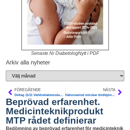
Senaste Nr DiabetologNytt i PDF
Arkiv alla nyheter
FÖREGÅENDE
NÄSTA
Deltag 11/11 Världsdiabetesdagen Sthlm utan kostnad
Hälsosamtal minskar dödlighet och stärker skåningarnas hälsa. NPO Levnadsvanor
Beprövad erfarenhet.
Medicinteknikprodukt
MTP rådet definierar
Bedömning av beprövad erfarenhet för medicinteknik