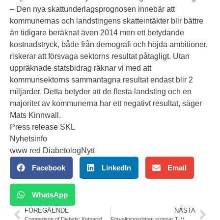
– Den nya skattunderlagsprognosen innebär att
kommunernas och landstingens skatteintäkter blir bättre
än tidigare beräknat även 2014 men ett betydande
kostnadstryck, både från demografi och höjda ambitioner,
riskerar att försvaga sektorns resultat påtagligt. Utan
uppräknade statsbidrag räknar vi med att
kommunsektorns sammantagna resultat endast blir 2
miljarder. Detta betyder att de flesta landsting och en
majoritet av kommunerna har ett negativt resultat, säger
Mats Kinnwall.
Press release SKL
Nyhetsinfo
www red DiabetologNytt
Facebook
LinkedIn
Email
WhatsApp
FÖREGÅENDE
NÄSTA
Comparison of Diabetic Ketoacidosis in Patients With Type-2 Diabetes Mellitus a worse outcome than T1DM. American Journal of the Medical Sciences
Förvaltningsrätten stoppar TLV. Region Skåne har rätt.