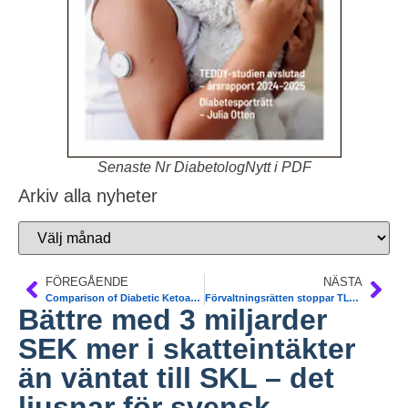
Senaste Nr DiabetologNytt i PDF
Arkiv alla nyheter
FÖREGÅENDE
NÄSTA
Comparison of Diabetic Ketoacidosis in Patients With Type-2 Diabetes Mellitus a worse outcome than T1DM. American Journal of the Medical Sciences
Förvaltningsrätten stoppar TLV. Region Skåne har rätt.
Bättre med 3 miljarder
SEK mer i skatteintäkter
än väntat till SKL – det
ljusnar för svensk