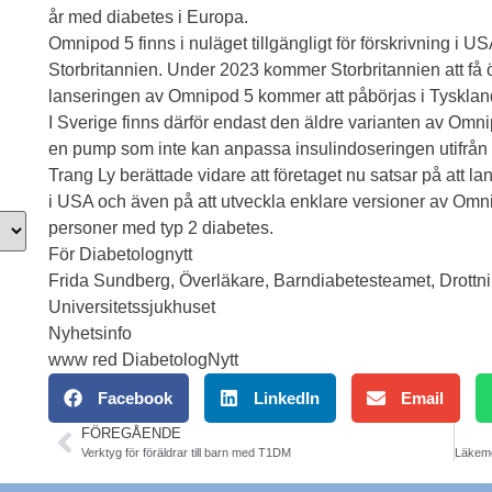
år med diabetes i Europa.
Omnipod 5 finns i nuläget tillgängligt för förskrivning i U
Storbritannien. Under 2023 kommer Storbritannien att f
lanseringen av Omnipod 5 kommer att påbörjas i Tyskland
I Sverige finns därför endast den äldre varianten av Omni
en pump som inte kan anpassa insulindoseringen utifrå
Trang Ly berättade vidare att företaget nu satsar på att 
i USA och även på att utveckla enklare versioner av Omni
personer med typ 2 diabetes.
För Diabetolognytt
Frida Sundberg, Överläkare, Barndiabetesteamet, Drottn
Universitetssjukhuset
Nyhetsinfo
www red DiabetologNytt
Facebook
LinkedIn
Email
FÖREGÅENDE
Verktyg för föräldrar till barn med T1DM