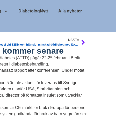
g
DiabetologNytt
Alla nyheter
NÄSTA
Läkemedel vid T2DM och hjärtsid, minskad dödlighet med läkemedel. Diab, obesitas & Metab. Sv studie
5 kommer senare
abetes (ATTD) pågår 22-25 februari i Berlin.
heter i diabetesbehandling.
nsatt rapport efter konferensen. Under mötet
 5 är inte aktuell för leverans till Sverige
ärlden utanför USA, Storbritannien och
l director på företaget Insulet som utvecklar
 som är CE-märkt för bruk i Europa för personer
AIDsystem godkända för bruk av barn yngre än sex