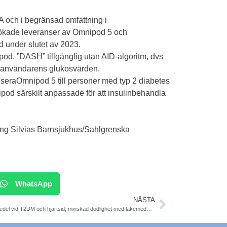
SA och i begränsad omfattning i
å ökade leveranser av Omnipod 5 och
 under slutet av 2023.
pod, ”DASH” tillgänglig utan AID-algoritm, dvs
n användarens glukosvärden.
lanseraOmnipod 5 till personer med typ 2 diabetes
pod särskilt anpassade för att insulinbehandla
ing Silvias Barnsjukhus/Sahlgrenska
WhatsApp
NÄSTA
Läkemedel vid T2DM och hjärtsid, minskad dödlighet med läkemedel. Diab, obesitas & Metab. Sv studie