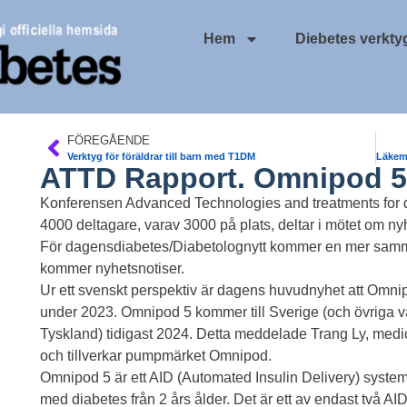
Hem
Diebetes verkty
FÖREGÅENDE
Verktyg för föräldrar till barn med T1DM
ATTD Rapport. Omnipod 
Konferensen Advanced Technologies and treatments for di
4000 deltagare, varav 3000 på plats, deltar i mötet om ny
För dagensdiabetes/Diabetolognytt kommer en mer samma
kommer nyhetsnotiser.
Ur ett svenskt perspektiv är dagens huvudnyhet att Omnipod
under 2023. Omnipod 5 kommer till Sverige (och övriga v
Tyskland) tidigast 2024. Detta meddelade Trang Ly, medica
och tillverkar pumpmärket Omnipod.
Omnipod 5 är ett AID (Automated Insulin Delivery) system
med diabetes från 2 års ålder. Det är ett av endast två 