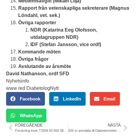
Medlemsavgift (Mikael Lilja)
Rapport från vetenskapliga sekreterare (Magnus
Löndahl, vet. sek.)
Övriga rapporter
NDR (Katarina Eeg Olofsson,
utdatagruppen NDR)
IDF (Stefan Jansson, vice ordf)
Kommande möten
Övriga frågor
Avslutande av årsmöte
David Nathanson, ordf SFD
Nyhetsinfo
www red DiabetologNytt
Facebook
LinkedIn
Email
WhatsApp
FÖREGÅENDE
NÄSTA
Forskning inom T2DM 50 000 SEK. Ansök senast 190301
500 st anmälda till Diabetesmötet SFD/SFSD/Barndiab 13-15/3 Sthlm. Finns plats också för DIG. Anmäl dig NU