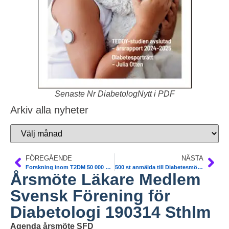
Senaste Nr DiabetologNytt i PDF
Arkiv alla nyheter
FÖREGÅENDE
NÄSTA
Forskning inom T2DM 50 000 SEK. Ansök senast 190301
500 st anmälda till Diabetesmötet SFD/SFSD/Barndiab 13-15/3 Sthlm. Finns plats också för DIG. Anmäl dig NU
Årsmöte Läkare Medlem
Svensk Förening för
Diabetologi 190314 Sthlm
Agenda årsmöte SFD