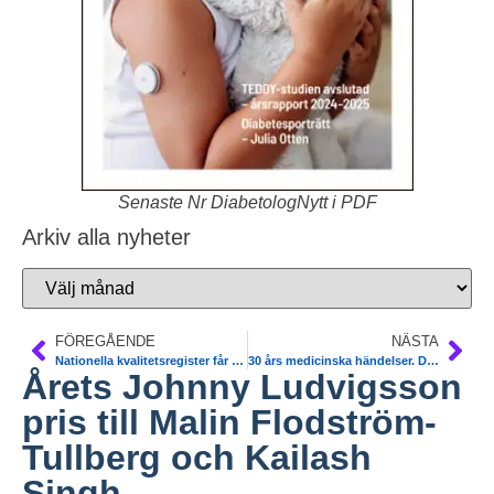
Senaste Nr DiabetologNytt i PDF
Arkiv alla nyheter
FÖREGÅENDE
NÄSTA
Nationella kvalitetsregister får ny www
30 års medicinska händelser. DM firar 30 år
Årets Johnny Ludvigsson
pris till Malin Flodström-
Tullberg och Kailash
Singh