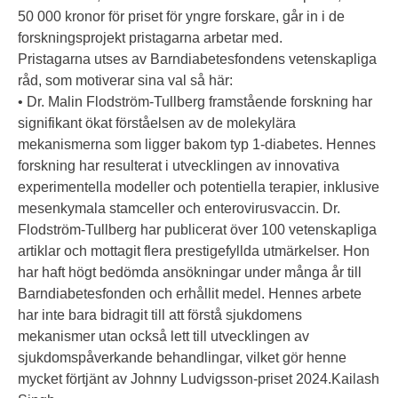
50 000 kronor för priset för yngre forskare, går in i de
forskningsprojekt pristagarna arbetar med.
Pristagarna utses av Barndiabetesfondens vetenskapliga
råd, som motiverar sina val så här:
• Dr. Malin Flodström-Tullberg framstående forskning har
signifikant ökat förståelsen av de molekylära
mekanismerna som ligger bakom typ 1-diabetes. Hennes
forskning har resulterat i utvecklingen av innovativa
experimentella modeller och potentiella terapier, inklusive
mesenkymala stamceller och enterovirusvaccin. Dr.
Flodström-Tullberg har publicerat över 100 vetenskapliga
artiklar och mottagit flera prestigefyllda utmärkelser. Hon
har haft högt bedömda ansökningar under många år till
Barndiabetesfonden och erhållit medel. Hennes arbete
har inte bara bidragit till att förstå sjukdomens
mekanismer utan också lett till utvecklingen av
sjukdomspåverkande behandlingar, vilket gör henne
mycket förtjänt av Johnny Ludvigsson-priset 2024.Kailash