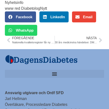
Nyhetsinfo
www red DiabetologNytt
Facebook
LinkedIn
Email
WhatsApp
FÖREGÅENDE
NÄSTA
Nationella kvalitetsregister får ny www
30 års medicinska händelser. DM firar 30 år
Ansvarig utgivare och Ordf SFD
Jarl Hellman
Överläkare, Processledare Diabetes