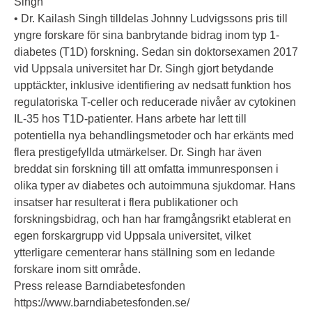
Singh
• Dr. Kailash Singh tilldelas Johnny Ludvigssons pris till
yngre forskare för sina banbrytande bidrag inom typ 1-
diabetes (T1D) forskning. Sedan sin doktorsexamen 2017
vid Uppsala universitet har Dr. Singh gjort betydande
upptäckter, inklusive identifiering av nedsatt funktion hos
regulatoriska T-celler och reducerade nivåer av cytokinen
IL-35 hos T1D-patienter. Hans arbete har lett till
potentiella nya behandlingsmetoder och har erkänts med
flera prestigefyllda utmärkelser. Dr. Singh har även
breddat sin forskning till att omfatta immunresponsen i
olika typer av diabetes och autoimmuna sjukdomar. Hans
insatser har resulterat i flera publikationer och
forskningsbidrag, och han har framgångsrikt etablerat en
egen forskargrupp vid Uppsala universitet, vilket
ytterligare cementerar hans ställning som en ledande
forskare inom sitt område.
Press release Barndiabetesfonden
https://www.barndiabetesfonden.se/