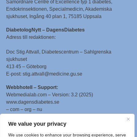
Samordnare Centre of Excellence typ 1 diabetes,
Endokrinsektionen, Specialmedicin, Akademiska
sjukhuset, Ingång 40 plan 1, 75185 Uppsala
DiabetologNytt – DagensDiabetes
Adress till redaktionen:
Doc Stig Attvall, Diabetescentrum – Sahlgrenska
sjukhuset
413 45 – Göteborg
E-post: stig.attvall@medicine.gu.se
Webbhotell – Support:
Webmedialab.com – Version: 3.2 (2025)
www.dagensdiabetes.se
– com – org – nu
All material on this website
We value your privacy
is protected by copyright, Copyright © 1996-2025 by
We use cookies to enhance your browsing experience, serve