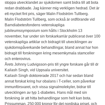
stoppa utvecklandet av sjukdomen samt bidra till att bota
redan drabbade. Jag känner mig verkligen hedrad. Det är
ett mycket fint pris, säger Malin Flodström Tullberg.
Malin Flodström Tullberg, som också är ordförande vid
Barndiabetesfondens vetenskapliga
jubileumssymposium som hålls i Stockholm 13
november, har under sin forskarkarriär publicerat över 100
vetenskapliga artiklar och bidragit till utvecklingen av
sjukdomspåverkande behandlingar, bland annat har hon
bidragit till forskningen kring mesemkymala stamceller
och enterovirus.
Årets Johnny Ludvigsson-pris till yngre forskare går till dr
Kailash Singh, vid Uppsala universitet.
Kailash Singh doktorerade 2017 och har sedan bland
annat forskat kring hur obalans i T-celler, som påverkar
immunförsvaret, och vissa signalmolekyler, bidrar till
utvecklingen av typ 1-diabetes. Hans mål med sin
forskning är att hitta behandlingar som helt kan bota.
Prissumman, 250 000 kronor för det nordiska priset, och