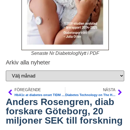
Senaste Nr DiabetologNytt i PDF
Arkiv alla nyheter
FÖREGÅENDE
NÄSTA
HbA1c at diabetes onset TIDM predicts later glycemic response among children. Pediatric Diabetes
Diabetes Technology on The Horizon 2020
Anders Rosengren, diab
forskare Göteborg, 20
miljoner SEK till forskning