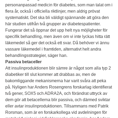
personanpassad medicin för diabetes, som man talat om i
flera år, också i officiella riktlinjer, men aldrig prövat
systematiskt. Det ska bli väldigt spännande att göra den
här studien utifrån två grupper av diabetespatienter.
Fungerar det så öppnar det upp helt nya möjligheter för
specifik behandling, men även om vi inte lyckas hitta rätt
läkemedel så ger det också ett svar. Då behöver vi ännu
vassare läkemedel i framtiden, alternativt helt andra
behandlingsstrategier, säger han.
Passiva betaceller
Att insulinproduktionen blir sämre är något som alla typ 2
diabetiker till slut kommer att drabbas av, men de
bakomliggande mekanismerna har varit svåra att peka
på. Nyligen har Anders Rosengrens forskarlag identifierat
två gener, SOX5 och ADRA2A, och förändrat uttryck av
dem gör att betacellerna blir passiva, och därmed sviktar
eller avtar insulinproduktionen. Tillsammans med Patrik
Rorsman, som är en forskarkollega vid avdelningen för