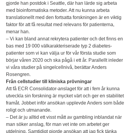
gjorde han postdok i Seattle, där han lärde sig arbeta
med bioinformatiska metoder. Att nu kunna arbeta
translationellt med den fortsatta forskningen är en viktig
faktor för att få resultat med relevans för patienterna,
menar han.
– Vi kan bland annat rekrytera patienter och det finns en
bas med 19 000 välkarakteriserade typ 2 diabetes-
patienter som vi kan välja ur för vår första studie som
börjar våren 2020 och ska pågå i ett år. Parallellt inleder
vi våra studier på singelcellnivå, berättar Anders
Rosengren.
Från cellstudier till kliniska prövningar
Att få ECR Consolidator-anslaget för att i fem år kunna
utveckla sin forskning är mycket värt och ger en stabilitet
framåt. Jobbet inför ansökan upplevde Anders som både
roligt och utmanande.
– Det är ju alltid ett visst mått av gambling inblandat när
man söker anslag, för man vet inte om arbetet ger
utdelning. Samtidigt gjorde ansökan att jag fick tänka