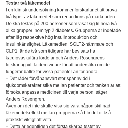
Testar två läkemedel
I en klinisk undersökning kommer forskarlaget att prova
två typer av läkemedel som redan finns på marknaden.
De ska testas på 200 personer som visat sig tillhöra två
olika grupper inom typ 2 diabetes. Grupperna är indelade
efter låg respektive hög insulinproduktion och
insulinkänslighet. Läkemedlen, SGLT2-hämmare och
GLP1, är de två som tidigare har bevisats ha
kardiovaskulära fördelar och Anders Rosengrens
forskarlag vill ta dem vidare för att undersöka om de
fungerar bättre för vissa patienter än för andra.
– Det råder förvånansvärt stor spännvidd i
sjukdomskarakteristika mellan patienter och tanken är att
försöka anpassa medicinen till varje person, säger
Anders Rosengren.
Även om det inte skulle visa sig vara någon skillnad i
läkemedelseffekt mellan grupperna så blir det också
praktiskt viktigt att veta.
– Detta är egentligen det första skarpa testet av