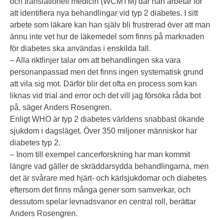
och translationell medicin (WCMTM) där han arbetar för
att identifiera nya behandlingar vid typ 2 diabetes. I sitt
arbete som läkare kan han själv bli frustrerad över att man
ännu inte vet hur de läkemedel som finns på marknaden
för diabetes ska användas i enskilda fall.
– Alla riktlinjer talar om att behandlingen ska vara
personanpassad men det finns ingen systematisk grund
att vila sig mot. Därför blir det ofta en process som kan
liknas vid trial and error och det vill jag försöka råda bot
på, säger Anders Rosengren.
Enligt WHO är typ 2 diabetes världens snabbast ökande
sjukdom i dagsläget. Över 350 miljoner människor har
diabetes typ 2.
– Inom till exempel cancerforskning har man kommit
längre vad gäller de skräddarsydda behandlingarna, men
det är svårare med hjärt- och kärlsjukdomar och diabetes
eftersom det finns många gener som samverkar, och
dessutom spelar levnadsvanor en central roll, berättar
Anders Rosengren.