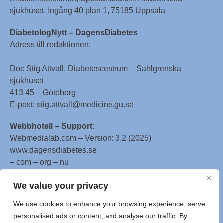
sjukhuset, Ingång 40 plan 1, 75185 Uppsala
DiabetologNytt – DagensDiabetes
Adress till redaktionen:
Doc Stig Attvall, Diabetescentrum – Sahlgrenska
sjukhuset
413 45 – Göteborg
E-post: stig.attvall@medicine.gu.se
Webbhotell – Support:
Webmedialab.com – Version: 3.2 (2025)
www.dagensdiabetes.se
– com – org – nu
All material on this website
We value your privacy
is protected by copyright, Copyright © 1996-2025 by
We use cookies to enhance your browsing experience, serve
WebMD LLC. This website also contains material
personalised ads or content, and analyse our traffic. By
copyrighted by 3rd parties.