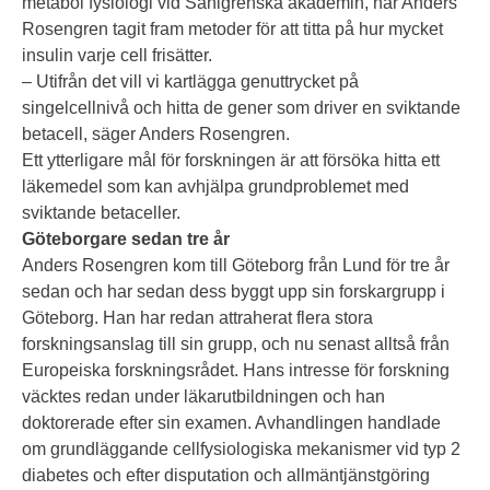
metabol fysiologi vid Sahlgrenska akademin, har Anders
Rosengren tagit fram metoder för att titta på hur mycket
insulin varje cell frisätter.
– Utifrån det vill vi kartlägga genuttrycket på
singelcellnivå och hitta de gener som driver en sviktande
betacell, säger Anders Rosengren.
Ett ytterligare mål för forskningen är att försöka hitta ett
läkemedel som kan avhjälpa grundproblemet med
sviktande betaceller.
Göteborgare sedan tre år
Anders Rosengren kom till Göteborg från Lund för tre år
sedan och har sedan dess byggt upp sin forskargrupp i
Göteborg. Han har redan attraherat flera stora
forskningsanslag till sin grupp, och nu senast alltså från
Europeiska forskningsrådet. Hans intresse för forskning
väcktes redan under läkarutbildningen och han
doktorerade efter sin examen. Avhandlingen handlade
om grundläggande cellfysiologiska mekanismer vid typ 2
diabetes och efter disputation och allmäntjänstgöring