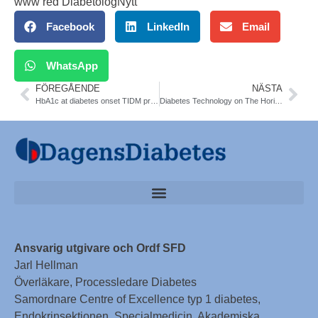
www red DiabetologNytt
Facebook
LinkedIn
Email
WhatsApp
FÖREGÅENDE
NÄSTA
HbA1c at diabetes onset TIDM predicts later glycemic response among children. Pediatric Diabetes
Diabetes Technology on The Horizon 2020
Ansvarig utgivare och Ordf SFD
Jarl Hellman
Överläkare, Processledare Diabetes
Samordnare Centre of Excellence typ 1 diabetes,
Endokrinsektionen, Specialmedicin, Akademiska