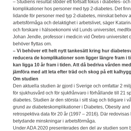
– Studiens resultat stöder ett fortsatt fokus i diabetes- o
komplikationer hos personer med typ 2-diabetes. Det finns
lidande för personer med typ 2-diabetes, minskat behov 
arbetsförmåga och delaktighet i arbetslivet, säger Katari
och forskare i hälsoekonomi vid Lunds universitet, medför
Johan Jendle, professor i medicin vid Örebro universitet oc
behöver flyttas om.
– Vi behöver ett helt nytt tankesätt kring hur diabete
reducera de komplikationer som ligger längre fram i t
kan ligga 10 år fram i tiden. Att då bedriva vården med
jämföra med att leta efter träd och skog på ett kalhy
Om studien
Den aktuella studien är gjord i Sverige och omfattar 2 m
för sjukhusvård och för sjukfrånvaro i förhållande till 21 s
diabetes. Studien är den största i sitt slag och tidigare i
grund av diabeteskomplikationer i Diabetes, Obesity an
retrospektiva data för 20 år (1997 – 2016). Där redovisas 
betydande minskningar i arbetsförmåga.
Under ADA 2020 presenterades den del av studien som be