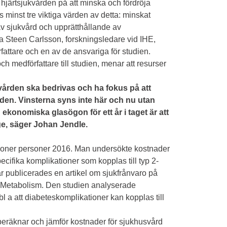
ch hjärtsjukvården på att minska och fördröja
 minst tre viktiga värden av detta: minskat
av sjukvård och upprätthållande av
na Steen Carlsson, forskningsledare vid IHE,
fattare och en av de ansvariga för studien.
h medförfattare till studien, menar att resurser
svården ska bedrivas och ha fokus på att
iden. Vinsterna syns inte här och nu utan
 ekonomiska glasögon för ett år i taget är att
gge, säger Johan Jendle.
iljoner personer 2016. Man undersökte kostnader
pecifika komplikationer som kopplas till typ 2-
 vår publicerades en artikel om sjukfrånvaro på
d Metabolism. Den studien analyserade
bl a att diabeteskomplikationer kan kopplas till
räknar och jämför kostnader för sjukhusvård