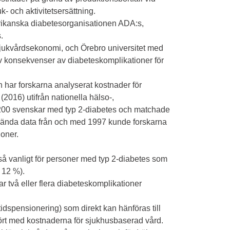
k- och aktivitetsersättning.
rikanska diabetesorganisationen ADA:s,
.
 Sjukvårdsekonomi, och Örebro universitet med
 av konsekvenser av diabeteskomplikationer för
 har forskarna analyserat kostnader för
(2016) utifrån nationella hälso-,
2 200 svenskar med typ 2-diabetes och matchade
nvända data från och med 1997 kunde forskarna
ioner.
 så vanligt för personer med typ 2-diabetes som
 12 %).
r två eller flera diabeteskomplikationer
tidspensionering) som direkt kan hänföras till
ört med kostnaderna för sjukhusbaserad vård.