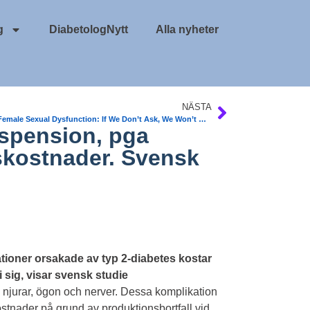
g
DiabetologNytt
Alla nyheter
NÄSTA
ADA. Female Sexual Dysfunction: If We Don’t Ask, We Won’t Know
dspension, pga
skostnader. Svensk
ationer orsakade av typ 2-diabetes kostar
sig, visar svensk studie
l, njurar, ögon och nerver. Dessa komplikation
stnader på grund av produktionsbortfall vid