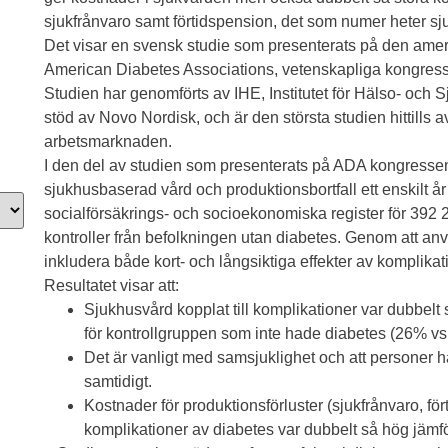
sjukfrånvaro samt förtidspension, det som numer heter sju
Det visar en svensk studie som presenterats på den ame
American Diabetes Associations, vetenskapliga kongress
Studien har genomförts av IHE, Institutet för Hälso- och
stöd av Novo Nordisk, och är den största studien hittills
arbetsmarknaden.
I den del av studien som presenterats på ADA kongressen
sjukhusbaserad vård och produktionsbortfall ett enskilt år 
socialförsäkrings- och socioekonomiska register för 39
kontroller från befolkningen utan diabetes. Genom att a
inkludera både kort- och långsiktiga effekter av komplikat
Resultatet visar att:
Sjukhusvård kopplat till komplikationer var dubbelt
för kontrollgruppen som inte hade diabetes (26% vs
Det är vanligt med samsjuklighet och att personer ha
samtidigt.
Kostnader för produktionsförluster (sjukfrånvaro, för
komplikationer av diabetes var dubbelt så hög jämf