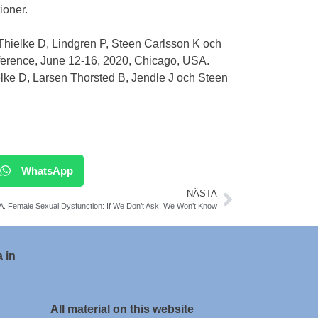
tioner.
Thielke D, Lindgren P, Steen Carlsson K och
ference, June 12-16, 2020, Chicago, USA.
lke D, Larsen Thorsted B, Jendle J och Steen
WhatsApp
NÄSTA
. Female Sexual Dysfunction: If We Don’t Ask, We Won’t Know
 in
All material on this website