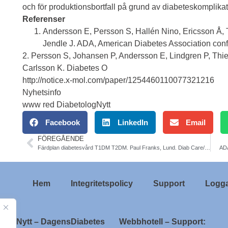
och för produktionsbortfall på grund av diabeteskomplika
Referenser
Andersson E, Persson S, Hallén Nino, Ericsson Å, 
Jendle J. ADA, American Diabetes Association con
2. Persson S, Johansen P, Andersson E, Lindgren P, Thie
Carlsson K. Diabetes O
http://notice.x-mol.com/paper/1254460110077321216
Nyhetsinfo
www red DiabetologNytt
Facebook
LinkedIn
Email
FÖREGÅENDE
Färdplan diabetesvård T1DM T2DM. Paul Franks, Lund. Diab Care/Diabetologia
ADA
Hem
Integritetspolicy
Support
Logga
ologNytt – DagensDiabetes
Webbhotell – Support: