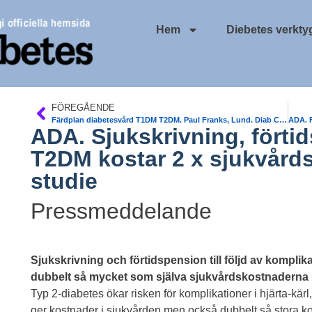
Hem
Diebetes verkty
FÖREGÅENDE
Färdplan diabetesvård T1DM T2DM. Paul Franks, Lund. Diab Care/Diabetologia
ADA. Sjukskrivning, förti
T2DM kostar 2 x sjukvård
studie
Pressmeddelande
Sjukskrivning och förtidspension till följd av komplik
dubbelt så mycket som själva sjukvårdskostnaderna i 
Typ 2-diabetes ökar risken för komplikationer i hjärta-kär
ger kostnader i sjukvården men också dubbelt så stora ko