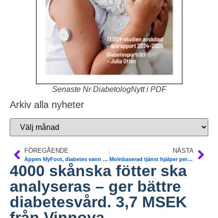
Senaste Nr DiabetologNytt i PDF
Arkiv alla nyheter
FÖREGÅENDE
NÄSTA
Appen MyFoot, diabetes vann APPlicera Hälsa tävling. 50 000 SEK till Göteborg
Molnbaserad tjänst hjälper personer med diabetes att lättare överföra, förstå och dela sina glukosvärden, insulindoser och fysisk aktivitet. Diasend.
4000 skånska fötter ska
analyseras – ger bättre
diabetesvård. 3,7 MSEK
från Vinnova.