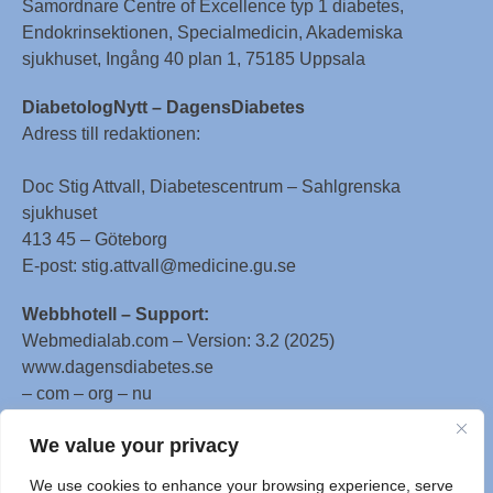
Samordnare Centre of Excellence typ 1 diabetes,
Endokrinsektionen, Specialmedicin, Akademiska
sjukhuset, Ingång 40 plan 1, 75185 Uppsala
DiabetologNytt – DagensDiabetes
Adress till redaktionen:
Doc Stig Attvall, Diabetescentrum – Sahlgrenska
sjukhuset
413 45 – Göteborg
E-post: stig.attvall@medicine.gu.se
Webbhotell – Support:
Webmedialab.com – Version: 3.2 (2025)
www.dagensdiabetes.se
– com – org – nu
All material on this website
We value your privacy
is protected by copyright, Copyright © 1996-2025 by
We use cookies to enhance your browsing experience, serve