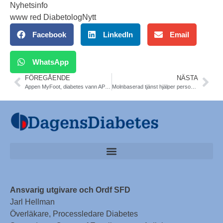
Nyhetsinfo
www red DiabetologNytt
Facebook
LinkedIn
Email
WhatsApp
FÖREGÅENDE
NÄSTA
Appen MyFoot, diabetes vann APPlicera Hälsa tävling. 50 000 SEK till Göteborg
Molnbaserad tjänst hjälper personer med diabetes att lättare överföra, förstå och dela sina glukosvärden, insulindoser och fysisk aktivitet. Diasend.
Ansvarig utgivare och Ordf SFD
Jarl Hellman
Överläkare, Processledare Diabetes