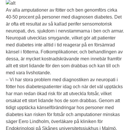
Av alla amputationer av fötter och ben genomförs cirka
40-50 procent på personer med diagnosen diabetes. Det
är ofta ett resultat av så kallad perifer sensomotorisk
neuropati, dvs. sjukdom i nervstammarna i ben och armar.
Neuropati utvecklas smygande, vilket gör att patienter
med diabetes inte alltid i tid reagerar på en försämrad
känsel i fötterna. Fotkomplikationer, och behandlingen av
dessa, är mycket kostnadskrävande men innebär framför
allt ett stort lidande för den som drabbas och kan till och
med vara livshotande.
– Vi har stora problem med diagnostiken av neuropati i
fötter hos diabetespatienter idag och när det väl upptäcks
har man redan ökad risk för att utveckla fotsår, vilket
orsakat ett stort lidande hos de som drabbas. Genom att
tidigt upptäcka känselförändringar hos personer med
diabetes kan risken för fotsår och amputationer minskas
säger Eero Lindholm, överläkare på kliniken för
Endokrinologi på Skånes universitetssjukhus i Malmö.