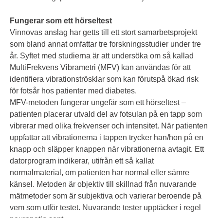
Fungerar som ett hörseltest
Vinnovas anslag har getts till ett stort samarbetsprojekt
som bland annat omfattar tre forskningsstudier under tre
år. Syftet med studierna är att undersöka om så kallad
MultiFrekvens Vibrametri (MFV) kan användas för att
identifiera vibrationströsklar som kan förutspå ökad risk
för fotsår hos patienter med diabetes.
MFV-metoden fungerar ungefär som ett hörseltest –
patienten placerar utvald del av fotsulan på en tapp som
vibrerar med olika frekvenser och intensitet. När patienten
uppfattar att vibrationerna i tappen trycker han/hon på en
knapp och släpper knappen när vibrationerna avtagit. Ett
datorprogram indikerar, utifrån ett så kallat
normalmaterial, om patienten har normal eller sämre
känsel. Metoden är objektiv till skillnad från nuvarande
mätmetoder som är subjektiva och varierar beroende på
vem som utför testet. Nuvarande tester upptäcker i regel