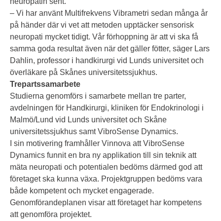
neuropatin sent.
– Vi har använt Multifrekvens Vibrametri sedan många år
på händer där vi vet att metoden upptäcker sensorisk
neuropati mycket tidigt. Vår förhoppning är att vi ska få
samma goda resultat även när det gäller fötter, säger Lars
Dahlin, professor i handkirurgi vid Lunds universitet och
överläkare på Skånes universitetssjukhus.
Trepartssamarbete
Studierna genomförs i samarbete mellan tre parter,
avdelningen för Handkirurgi, kliniken för Endokrinologi i
Malmö/Lund vid Lunds universitet och Skåne
universitetssjukhus samt VibroSense Dynamics.
I sin motivering framhåller Vinnova att VibroSense
Dynamics funnit en bra ny applikation till sin teknik att
mäta neuropati och potentialen bedöms därmed god att
företaget ska kunna växa. Projektgruppen bedöms vara
både kompetent och mycket engagerade.
Genomförandeplanen visar att företaget har kompetens
att genomföra projektet.