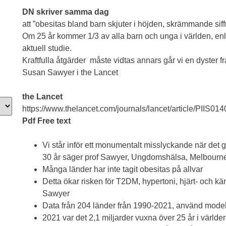
DN skriver samma dag
att ”obesitas bland barn skjuter i höjden, skrämmande siffr
Om 25 år kommer 1/3 av alla barn och unga i världen, enli
aktuell studie.
Kraftfulla åtgärder måste vidtas annars går vi en dyster f
Susan Sawyer i the Lancet
the Lancet
https://www.thelancet.com/journals/lancet/article/PIIS014
Pdf Free text
Vi står inför ett monumentalt misslyckande när det gäl
30 år säger prof Sawyer, Ungdomshälsa, Melbourn
Många länder har inte tagit obesitas på allvar
Detta ökar risken för T2DM, hypertoni, hjärt- och kä
Sawyer
Data från 204 länder från 1990-2021, använd modelle
2021 var det 2,1 miljarder vuxna över 25 år i värld