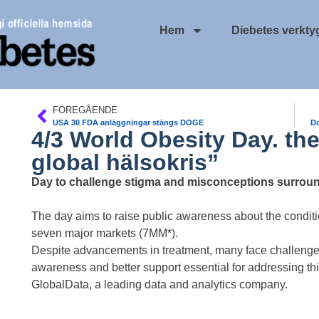
Hem
Diebetes verkty
FÖREGÅENDE
USA 30 FDA anläggningar stängs DOGE
Do
4/3 World Obesity Day. th
global hälsokris”
Day to challenge stigma and misconceptions surroun
The day aims to raise public awareness about the conditio
seven major markets (7MM*).
Despite advancements in treatment, many face challenges
awareness and better support essential for addressing thi
GlobalData
, a leading data and analytics company.