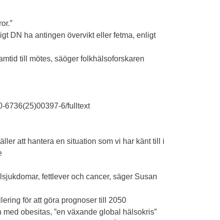
or.”
gt DN ha antingen övervikt eller fetma, enligt
ramtid till mötes, säöger folkhälsoforskaren
0-6736(25)00397-6/fulltext
ler att hantera en situation som vi har känt till i
e
rlsjukdomar, fettlever och cancer, säger Susan
ring för att göra prognoser till 2050
en med obesitas, ”en växande global hälsokris”