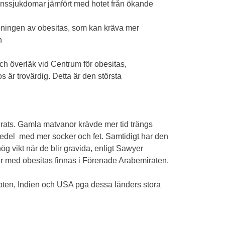
onssjukdomar jämfört med hotet från ökande
pningen av obesitas, som kan kräva mer
n
och överläk vid Centrum för obesitas,
 är trovärdig. Detta är den största
rats. Gamla matvanor krävde mer tid trängs
edel med mer socker och fet. Samtidigt har den
ög vikt när de blir gravida, enligt Sawyer
r med obesitas finnas i Förenade Arabemiraten,
ypten, Indien och USA pga dessa länders stora