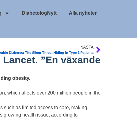
g
DiabetologNytt
Alla nyheter
NÄSTA
uble Diabetes: The Silent Threat Hiding in Type 1 Patients
e Lancet. ”En växande
ding obesity.
n, which affects over 200 million people in the
 such as limited access to care, making
s growing health issue, according to