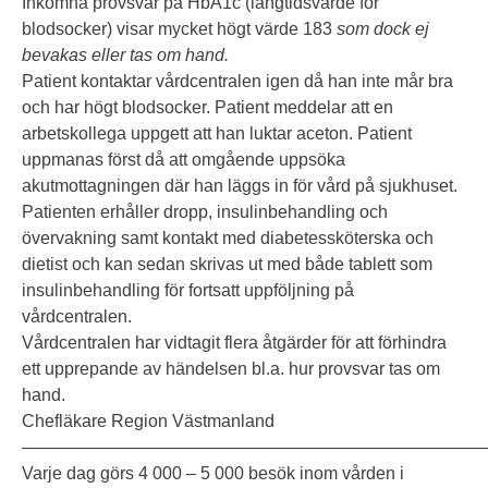
Inkomna provsvar på HbA1c (långtidsvärde för
blodsocker) visar mycket högt värde 183
som dock ej
bevakas eller tas om hand.
Patient kontaktar vårdcentralen igen då han inte mår bra
och har högt blodsocker. Patient meddelar att en
arbetskollega uppgett att han luktar aceton. Patient
uppmanas först då att omgående uppsöka
akutmottagningen där han läggs in för vård på sjukhuset.
Patienten erhåller dropp, insulinbehandling och
övervakning samt kontakt med diabetessköterska och
dietist och kan sedan skrivas ut med både tablett som
insulinbehandling för fortsatt uppföljning på
vårdcentralen.
Vårdcentralen har vidtagit flera åtgärder för att förhindra
ett upprepande av händelsen bl.a. hur provsvar tas om
hand.
Chefläkare Region Västmanland
———————————————————————————
Varje dag görs 4 000 – 5 000 besök inom vården i