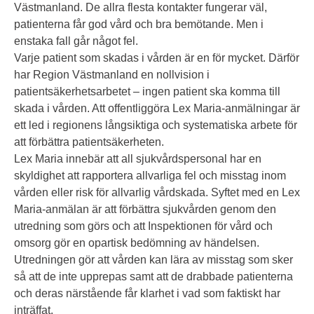
Västmanland. De allra flesta kontakter fungerar väl,
patienterna får god vård och bra bemötande. Men i
enstaka fall går något fel.
Varje patient som skadas i vården är en för mycket. Därför
har Region Västmanland en nollvision i
patientsäkerhetsarbetet – ingen patient ska komma till
skada i vården. Att offentliggöra Lex Maria-anmälningar är
ett led i regionens långsiktiga och systematiska arbete för
att förbättra patientsäkerheten.
Lex Maria innebär att all sjukvårdspersonal har en
skyldighet att rapportera allvarliga fel och misstag inom
vården eller risk för allvarlig vårdskada. Syftet med en Lex
Maria-anmälan är att förbättra sjukvården genom den
utredning som görs och att Inspektionen för vård och
omsorg gör en opartisk bedömning av händelsen.
Utredningen gör att vården kan lära av misstag som sker
så att de inte upprepas samt att de drabbade patienterna
och deras närstående får klarhet i vad som faktiskt har
inträffat.