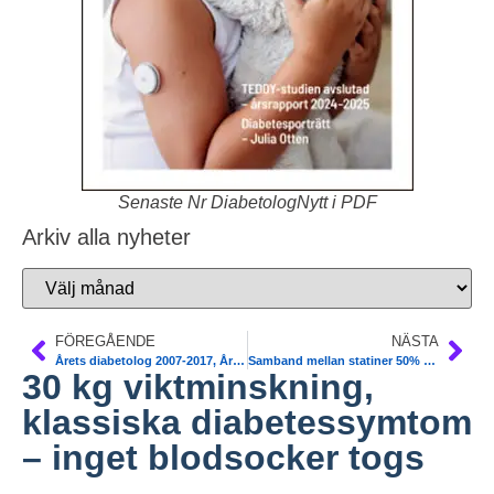
Senaste Nr DiabetologNytt i PDF
Arkiv alla nyheter
FÖREGÅENDE
NÄSTA
Årets diabetolog 2007-2017, Årets hedersledamot 1997-2017, ordf SFD 1987-
Samband mellan statiner 50% färre självskador vid psykiatrisk sjukdom. Svensk obs studie Christina Dalman, JAMA Psychology
30 kg viktminskning,
klassiska diabetessymtom
– inget blodsocker togs