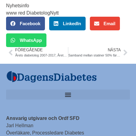
Nyhetsinfo
www red DiabetologNytt
Facebook
LinkedIn
Email
WhatsApp
FÖREGÅENDE
NÄSTA
Årets diabetolog 2007-2017, Årets hedersledamot 1997-2017, ordf SFD 1987-
Samband mellan statiner 50% färre självskador vid psykiatrisk sjukdom. Svensk obs studie Christina Dalman, JAMA Psychology
Ansvarig utgivare och Ordf SFD
Jarl Hellman
Överläkare, Processledare Diabetes