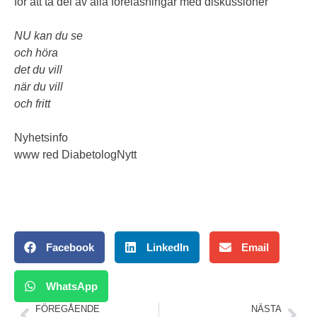
för att ta del av alla föreläsningar med diskussioner
NU kan du se
och höra
det du vill
när du vill
och fritt
Nyhetsinfo
www red DiabetologNytt
Facebook
LinkedIn
Email
WhatsApp
FÖREGÅENDE
NÄSTA