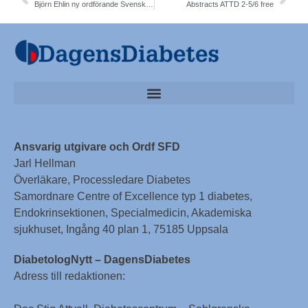
Björn Ehlin ny ordförande Svenska Diabetesförbundet patient-organisation
Abstracts ATTD 2-5/6 free
Ansvarig utgivare och Ordf SFD
Jarl Hellman
Överläkare, Processledare Diabetes
Samordnare Centre of Excellence typ 1 diabetes,
Endokrinsektionen, Specialmedicin, Akademiska
sjukhuset, Ingång 40 plan 1, 75185 Uppsala
DiabetologNytt – DagensDiabetes
Adress till redaktionen: